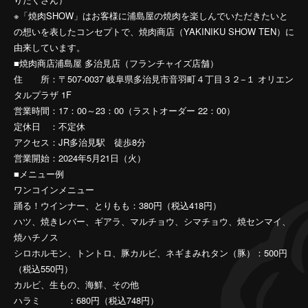
※「焼肉SHOW」はお客様に浦島屋の焼肉を楽しんでいただきたいと
の想いを表したコンセプトで、焼肉商店（YAKINIKU SHOW TEN）に
由来しています。
■焼肉商店浦島屋 多治見店（フランチャイズ店舗）
住 所：〒507-0037 岐阜県多治見市音羽町４丁目３２−１ オリエン
タルプラザ 1F
営業時間：17：00～23：00（ラストオーダー 22：00）
定休日 ：不定休
アクセス：JR多治見駅 徒歩8分
営業開始：2024年5月21日（火）
■メニュー例
ワンコインメニュー
踊る！ウインナー、とりもも：380円（税込418円）
ハツ、焼きレバー、ギアラ、マルチョウ、シマチョウ、焼センマイ、
焼ハチノス
シロホルモン、トントロ、豚カルビ、ネギまみれタン（豚）：500円
（税込550円）
カルビ、生もの、海鮮、その他
ハラミ ：680円（税込748円）