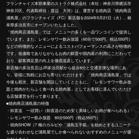
フランチャイズ本部事業のストラク株式会社（本社：神奈川県横浜市
神奈川区、代表取締役：渡辺 大河）は、運営する焼肉店「焼肉商店
浦島屋」のフランチャイズ（FC）新店舗を2024年5月21日（火）、岐
阜県多治見市にオープンいたしました。
「焼肉商店浦島屋」では、メニューの多くを一品ワンコインで提供し
ています。また、レモンサワー飲み放題（60分で500円、税込550円）
などの特徴的なメニューによるコストパフォーマンスの高さが特徴的
です。低価格でありながらもお肉の鮮度や国内産の利用にこだわって
おり、顧客満足度の向上を徹底追及しています。
新店舗の多治見店はJR多治見駅から徒歩8分と交通至便な場所にあ
り、皆様に気軽にお立ち寄りいただけます。「焼肉商店浦島屋」では
今後も順次、新店舗を開設していくとともに、「レモンサワー飲み放
題と焼肉がたらふく食べれる焼肉屋」としてお客様に喜んでいただけ
る店舗運営を行って参ります。
■焼肉商店浦島屋の特徴
・卸直送 一頭買い（卸直送のため安く美味しいお肉が食べられる）
・レモンサワー飲み放題 60分500円（税込550円）
・焼肉SHOW（7 種のカルビや「浦島玉手箱」を始めとするユニーク
な盛り合わせなど浦島屋でしか食べられないおすすめのメニューが盛
りだくさん）